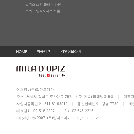
스위스 스킨 클리어 라인
스위스 밀라도피스 소품
|
|
상호명 : (주)밀라코리아
|
주소 : 서울시 강남구 도산대로 26길 53 (논현동) 티엠빌딩 6층
대표자
|
|
사업자등록번호 : 211-81-98516
통신판매번호 : 강남-7789
개
|
대표전화 : 02-516-2392
fax : 02-545-2315
copyright ⓒ 2007. (주)밀라코리아. all rights reserved.