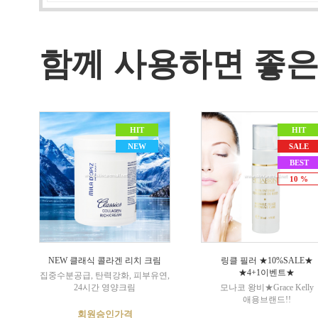
함께 사용하면 좋은
HIT
HIT
NEW
SALE
BEST
10 %
NEW 클래식 콜라겐 리치 크림
링클 필러 ★10%SALE★
★4+1이벤트★
집중수분공급, 탄력강화, 피부유연,
24시간 영양크림
모나코 왕비★Grace Kelly
애용브랜드!!
회원승인가격